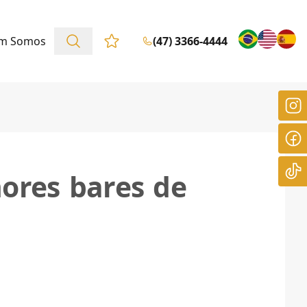
m Somos
(47) 3366-4444
Favoritos (0 itens)
hores bares de