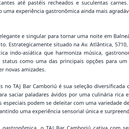
cantes até pastéis recheados e suculentas carne
ndo uma experiência gastronômica ainda mais agradáv
elegante e singular para tornar uma noite em Balne
to. Estrategicamente situado na Av. Atlântica, 5710,
tica indo-asiática que harmoniza música, gastron
eu status como uma das principais opções para um 
er novas amizades.
 no TAJ Bar Camboriú é sua seleção diversificada 
a saciar paladares ávidos por uma culinária rica 
ks especiais podem se deleitar com uma variedade d
antindo uma experiência sensorial única e surpreend
rta gastronômica, o TAJ Bar Camboriú cativa com 