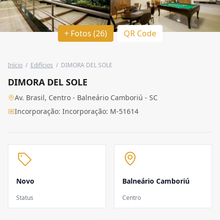
+ Fotos (26)
QR Code
Início
/
Edifícios
/
DIMORA DEL SOLE
DIMORA DEL SOLE
Av. Brasil, Centro - Balneário Camboriú - SC
Incorporação: Incorporação: M-51614
Novo
Balneário Camboriú
Status
Centro