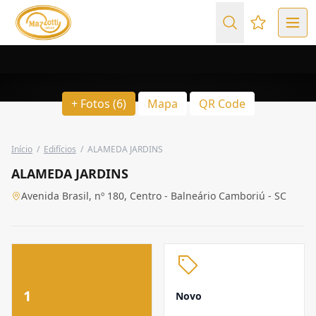
Favoritos (
+ Fotos (6)
Mapa
QR Code
Início
/
Edifícios
/
ALAMEDA JARDINS
ALAMEDA JARDINS
Avenida Brasil, nº 180, Centro - Balneário Camboriú - SC
1
Novo