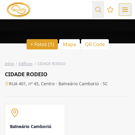
Favoritos (
+ Fotos (1)
Mapa
QR Code
Início
/
Edifícios
/
CIDADE RODEIO
CIDADE RODEIO
RUA 401, nº 45, Centro - Balneário Camboriú - SC
Balneário Camboriú