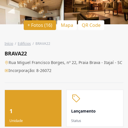
+ Fotos (16)
Mapa
QR Code
Início
/
Edifícios
/
BRAVA22
BRAVA22
Rua Miguel Francisco Borges, nº 22, Praia Brava - Itajaí - SC
Incorporação: 8-26072
1
Lançamento
Unidade
Status