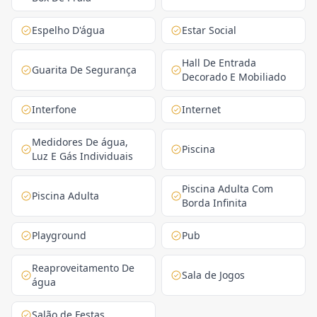
Espelho D'água
Estar Social
Hall De Entrada
Guarita De Segurança
Decorado E Mobiliado
Interfone
Internet
Medidores De água,
Piscina
Luz E Gás Individuais
Piscina Adulta Com
Piscina Adulta
Borda Infinita
Playground
Pub
Reaproveitamento De
Sala de Jogos
água
Salão de Festas