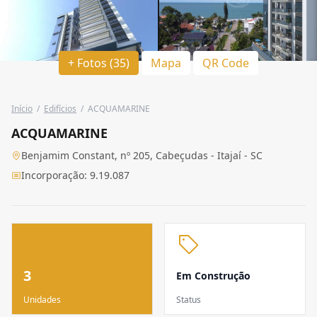
+ Fotos (35)
Mapa
QR Code
Início
/
Edifícios
/
ACQUAMARINE
ACQUAMARINE
Benjamim Constant, nº 205, Cabeçudas - Itajaí - SC
Incorporação: 9.19.087
3
Em Construção
Unidades
Status