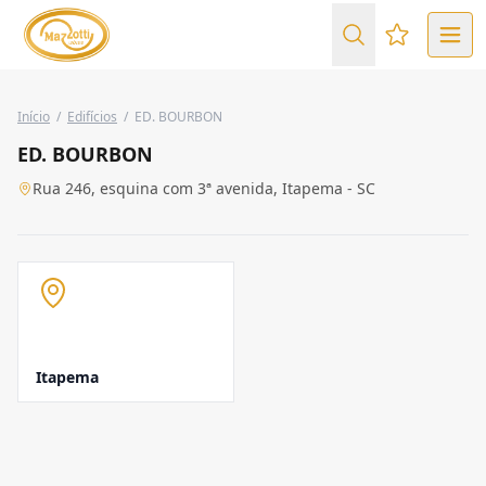
Favoritos (
Início
/
Edifícios
/
ED. BOURBON
ED. BOURBON
Rua 246, esquina com 3ª avenida, Itapema - SC
Itapema