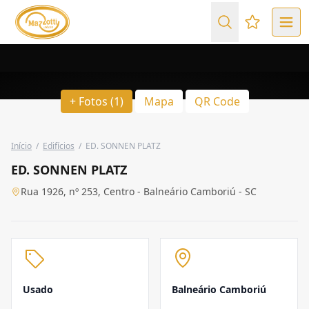
Favoritos (
+ Fotos (1)
Mapa
QR Code
Início
/
Edifícios
/
ED. SONNEN PLATZ
ED. SONNEN PLATZ
Rua 1926, nº 253, Centro - Balneário Camboriú - SC
Usado
Balneário Camboriú