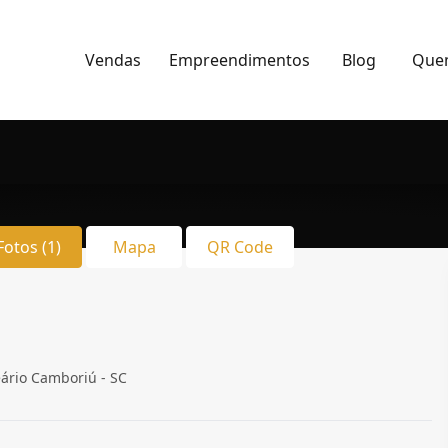
Vendas
Empreendimentos
Blog
Que
Fotos (1)
Mapa
QR Code
eário Camboriú - SC