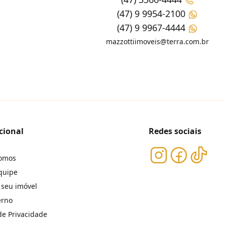
(47) 9 9954-2100
(47) 9 9967-4444
mazzottiimoveis@terra.com.br
cional
Redes sociais
omos
quipe
 seu imóvel
erno
 de Privacidade