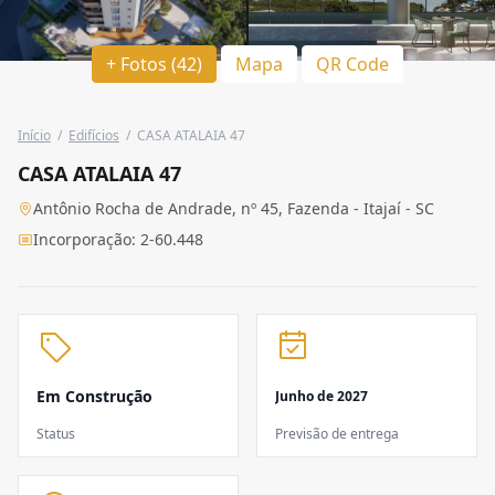
+ Fotos (42)
Mapa
QR Code
Início
/
Edifícios
/
CASA ATALAIA 47
CASA ATALAIA 47
Antônio Rocha de Andrade, nº 45, Fazenda - Itajaí - SC
Incorporação: 2-60.448
Em Construção
Junho de 2027
Status
Previsão de entrega