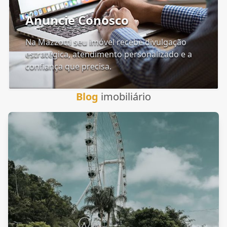
Anuncie Conosco
Na Mazzotti seu imóvel recebe divulgação
estratégica, atendimento personalizado e a
confiança que precisa.
Blog
imobiliário