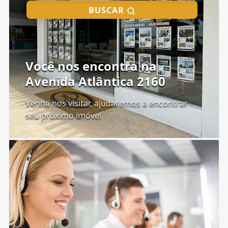
BUSCAR
Você nos encontra na
Avenida Atlântica 2160
Venha nos visitar, ajudaremos a encontrar
seu próximo imóvel