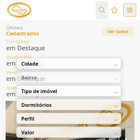
Favoritos (
Últimos
Ver todos
Cadastrados
Frente Mar
em Destaque
Quadra Mar
em Destaque
Cidade
Vendas
Bairro
em Destaque
Apartamentos
Tipo de imóvel
em Destaque
Dormitórios
Perfil
Valor