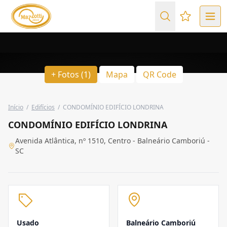
Favoritos (
+ Fotos (1)
Mapa
QR Code
Início
/
Edifícios
/
CONDOMÍNIO EDIFÍCIO LONDRINA
CONDOMÍNIO EDIFÍCIO LONDRINA
Avenida Atlântica, nº 1510, Centro - Balneário Camboriú -
SC
Usado
Balneário Camboriú