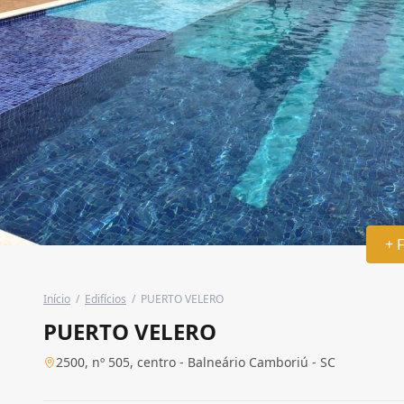
+ 
Início
/
Edifícios
/
PUERTO VELERO
PUERTO VELERO
2500, nº 505, centro - Balneário Camboriú - SC