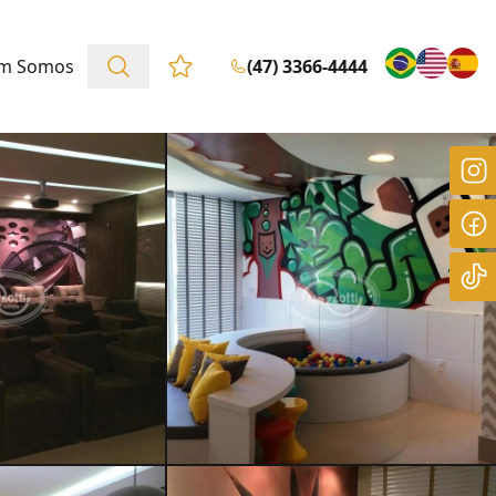
m Somos
(47) 3366-4444
Favoritos (0 itens)