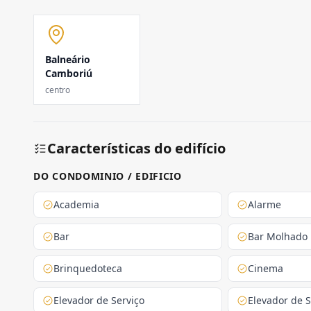
Balneário
Camboriú
centro
Características do edifício
DO CONDOMINIO / EDIFICIO
Academia
Alarme
Bar
Bar Molhado
Brinquedoteca
Cinema
Elevador de Serviço
Elevador de S