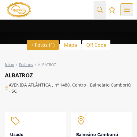
Favoritos (
+ Fotos (1)
Mapa
QR Code
Início
/
Edifícios
/
ALBATROZ
ALBATROZ
AVENIDA ATLÂNTICA , nº 1480, Centro - Balneário Camboriú
- SC
Usado
Balneário Camboriú