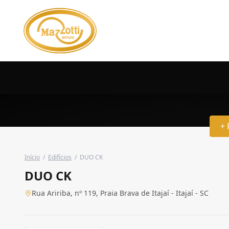
+ 
Início
/
Edifícios
/
DUO CK
DUO CK
Rua Aririba, nº 119, Praia Brava de Itajaí - Itajaí - SC