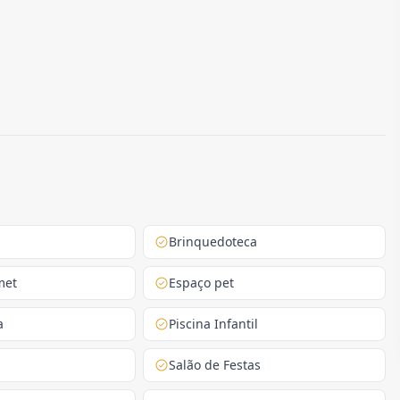
Brinquedoteca
met
Espaço pet
a
Piscina Infantil
Salão de Festas