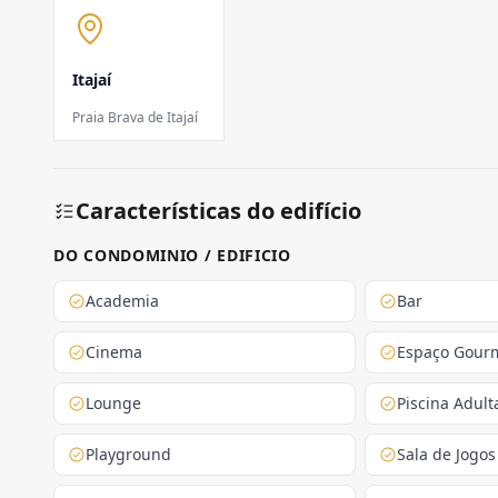
Itajaí
Praia Brava de Itajaí
Características do edifício
DO CONDOMINIO / EDIFICIO
Academia
Bar
Cinema
Espaço Gour
Lounge
Piscina Adult
Playground
Sala de Jogos