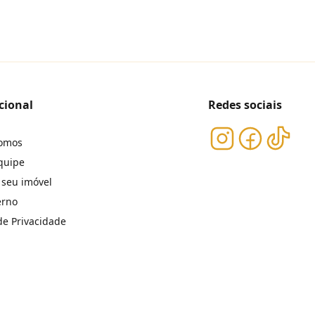
cional
Redes sociais
omos
quipe
 seu imóvel
erno
 de Privacidade