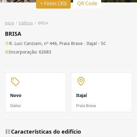
+ Fotos (30)
QR Code
Início
/
Edifícios
/
BRISA
BRISA
R. Luci Canziani, nº 446, Praia Brava - Itajaí - SC
Incorporação: 62083
Novo
Itajaí
Status
Praia Brava
Características do edifício