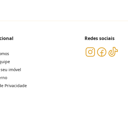
cional
Redes sociais
omos
quipe
 seu imóvel
erno
 de Privacidade