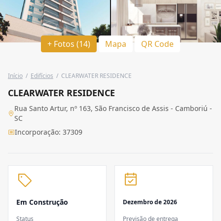
+ Fotos (14)
Mapa
QR Code
Início
/
Edifícios
/
CLEARWATER RESIDENCE
CLEARWATER RESIDENCE
Rua Santo Artur, nº 163, São Francisco de Assis - Camboriú -
SC
Incorporação: 37309
Em Construção
Dezembro de 2026
Status
Previsão de entrega