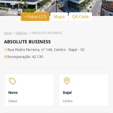
+ Fotos (27)
Mapa
QR Code
Início
/
Edifícios
/
ABSOLUTE BUSINESS
ABSOLUTE BUSINESS
Rua Pedro Ferreira, nº 149, Centro - Itajaí - SC
Incorporação: 42.135
Novo
Itajaí
Status
Centro