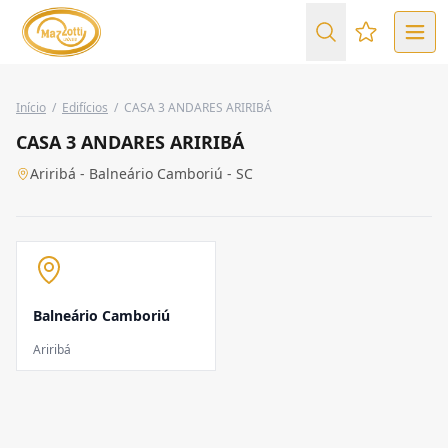
Favoritos (
Início
/
Edifícios
/
CASA 3 ANDARES ARIRIBÁ
CASA 3 ANDARES ARIRIBÁ
Ariribá - Balneário Camboriú - SC
Balneário Camboriú
Ariribá