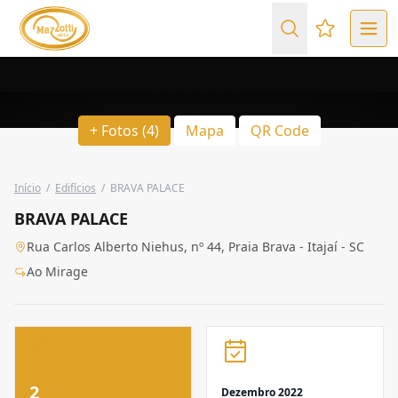
Favoritos (
+ Fotos (4)
Mapa
QR Code
Início
/
Edifícios
/
BRAVA PALACE
BRAVA PALACE
Rua Carlos Alberto Niehus, nº 44, Praia Brava - Itajaí - SC
Ao Mirage
2
Dezembro 2022