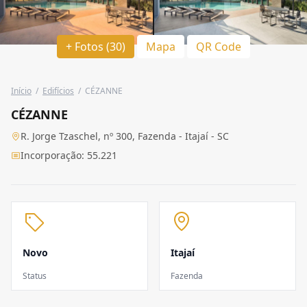
+ Fotos (30)
Mapa
QR Code
Início
/
Edifícios
/
CÉZANNE
CÉZANNE
R. Jorge Tzaschel, nº 300, Fazenda - Itajaí - SC
Incorporação: 55.221
Novo
Itajaí
Status
Fazenda