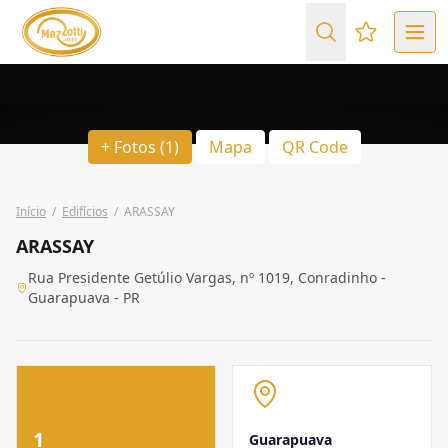
Favoritos (
+ Fotos (1)
Mapa
QR Code
Início
/
Edifícios
/
ARASSAY
ARASSAY
Rua Presidente Getúlio Vargas, nº 1019, Conradinho -
Guarapuava - PR
1
Guarapuava