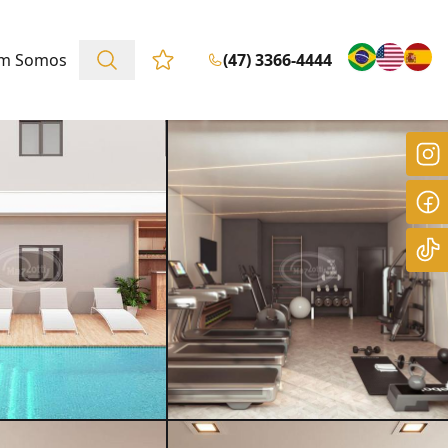
m Somos
(47) 3366-4444
Favoritos (0 itens)