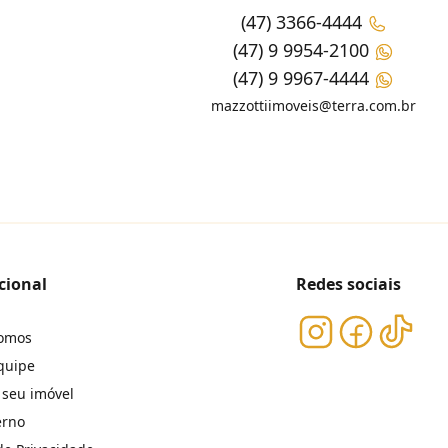
(47) 3366-4444
(47) 9 9954-2100
(47) 9 9967-4444
mazzottiimoveis@terra.com.br
cional
Redes sociais
omos
quipe
 seu imóvel
erno