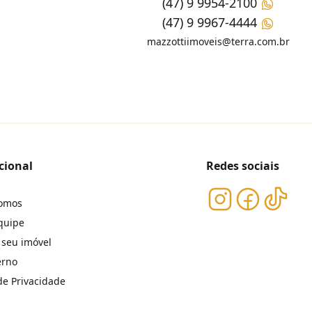
(47) 9 9954-2100
(47) 9 9967-4444
mazzottiimoveis@terra.com.br
cional
Redes sociais
omos
quipe
 seu imóvel
erno
 de Privacidade