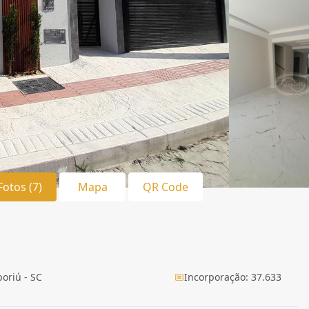
Fotos (7)
Mapa
QR Code
boriú - SC
Incorporação: 37.633