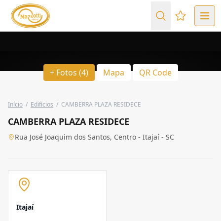
Favoritos (
+ Fotos (4)
Mapa
QR Code
Início
/
Edifícios
/
CAMBERRA PLAZA RESIDECE
CAMBERRA PLAZA RESIDECE
Rua José Joaquim dos Santos, Centro - Itajaí - SC
Itajaí