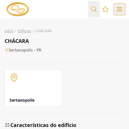
Favoritos (
Início
/
Edifícios
/
CHÁCARA
CHÁCARA
Sertanopolis - PR
Sertanopolis
Características do edifício