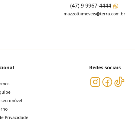
(47) 9 9967-4444
mazzottiimoveis@terra.com.br
cional
Redes sociais
omos
quipe
 seu imóvel
erno
 de Privacidade