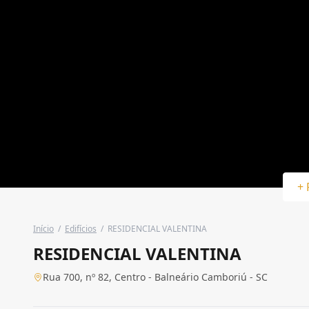
+ 
Início
/
Edifícios
/
RESIDENCIAL VALENTINA
RESIDENCIAL VALENTINA
Rua 700, nº 82, Centro - Balneário Camboriú - SC