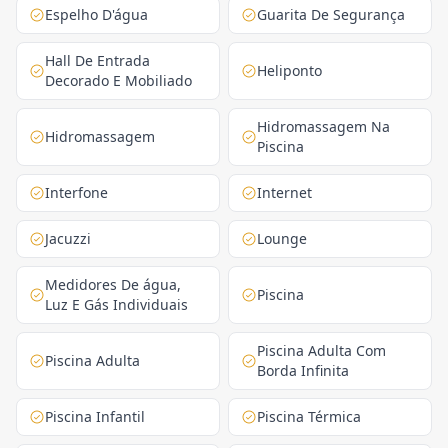
Espelho D'água
Guarita De Segurança
Hall De Entrada
Heliponto
Decorado E Mobiliado
Hidromassagem Na
Hidromassagem
Piscina
Interfone
Internet
Jacuzzi
Lounge
Medidores De água,
Piscina
Luz E Gás Individuais
Piscina Adulta Com
Piscina Adulta
Borda Infinita
Piscina Infantil
Piscina Térmica