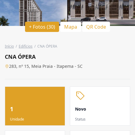
+ Fotos (30)
Mapa
QR Code
Início
/
Edifícios
/
CNA ÓPERA
CNA ÓPERA
283, nº 15, Meia Praia - Itapema - SC
1
Novo
Unidade
Status