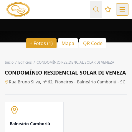
Favoritos (
+ Fotos (1)
Mapa
QR Code
Início
/
Edifícios
/
CONDOMÍNIO RESIDENCIAL SOLAR DI VENEZA
CONDOMÍNIO RESIDENCIAL SOLAR DI VENEZA
Rua Bruno Silva, nº 62, Pioneiros - Balneário Camboriú - SC
Balneário Camboriú