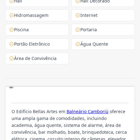
Hall
Hall Decorado
Hidromassagem
Internet
Piscina
Portaria
Portão Eletrônico
Água Quente
Área de Convivência
O EMPREENDIMENTO
O Edifício Bellas Artes em
Balneário Camboriú
oferece
uma ampla gama de comodidades, incluindo
academia, água quente, sistema de alarme, área de
convivência, bar molhado, boate, brinquedoteca, cerca
elétrica, cinema, circuito interno de câmeras, elevador