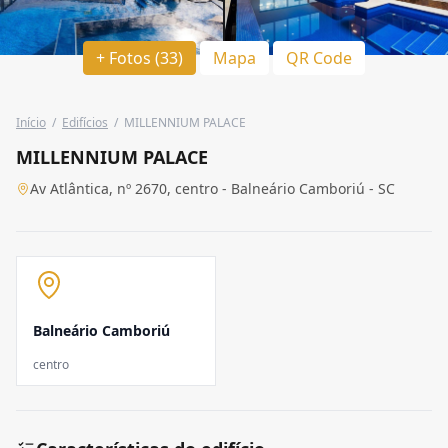
+ Fotos (33)
Mapa
QR Code
Início
/
Edifícios
/
MILLENNIUM PALACE
MILLENNIUM PALACE
Av Atlântica, nº 2670, centro - Balneário Camboriú - SC
Balneário Camboriú
centro