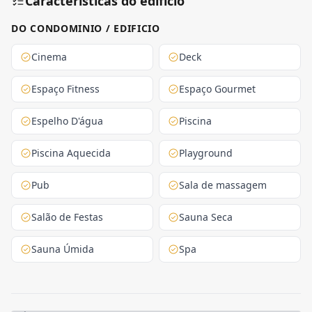
Características do edifício
DO CONDOMINIO / EDIFICIO
Cinema
Deck
Espaço Fitness
Espaço Gourmet
Espelho D'água
Piscina
Piscina Aquecida
Playground
Pub
Sala de massagem
Salão de Festas
Sauna Seca
Sauna Úmida
Spa