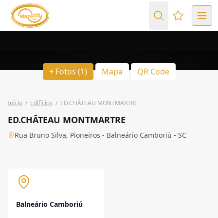
Favoritos (
+ Fotos (1)
Mapa
QR Code
Início
/
Edifícios
/
ED.CHÂTEAU MONTMARTRE
ED.CHÂTEAU MONTMARTRE
Rua Bruno Silva, Pioneiros - Balneário Camboriú - SC
Balneário Camboriú