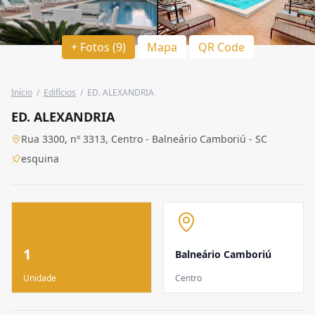
+ Fotos (9)
Mapa
QR Code
Início
/
Edifícios
/
ED. ALEXANDRIA
ED. ALEXANDRIA
Rua 3300, nº 3313, Centro - Balneário Camboriú - SC
esquina
1
Balneário Camboriú
Unidade
Centro