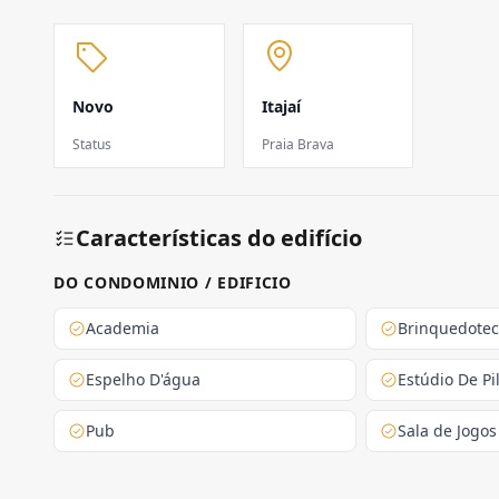
Novo
Itajaí
Status
Praia Brava
Características do edifício
DO CONDOMINIO / EDIFICIO
Academia
Brinquedote
Espelho D'água
Estúdio De Pi
Pub
Sala de Jogos