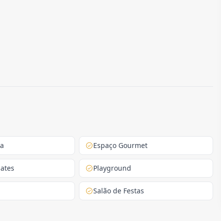
ca
Espaço Gourmet
lates
Playground
Salão de Festas