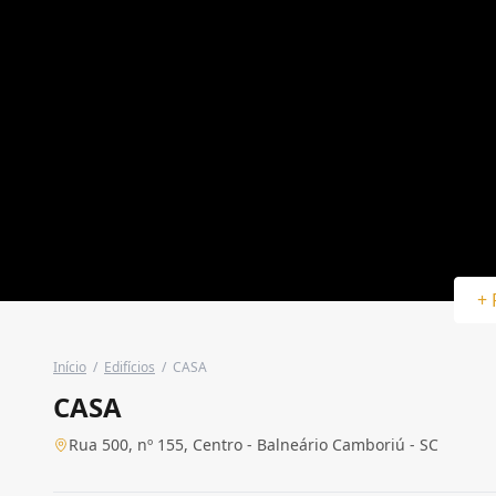
+ 
Início
/
Edifícios
/
CASA
CASA
Rua 500, nº 155, Centro - Balneário Camboriú - SC