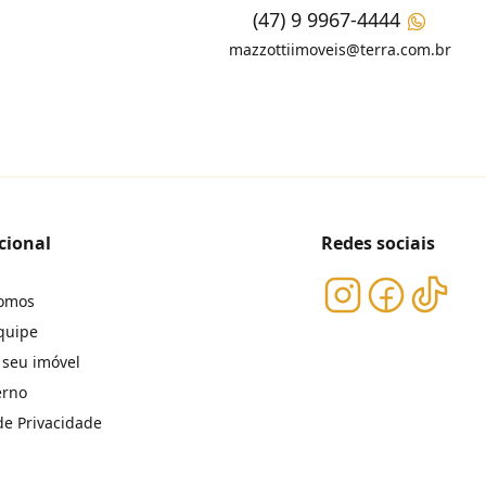
(47) 9 9967-4444
mazzottiimoveis@terra.com.br
cional
Redes sociais
omos
quipe
 seu imóvel
erno
 de Privacidade