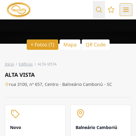
Favoritos (
+ Fotos (1)
Mapa
QR Code
Início
/
Edifícios
/
ALTA VISTA
ALTA VISTA
rua 3100, nº 657, Centro - Balneário Camboriú - SC
Novo
Balneário Camboriú