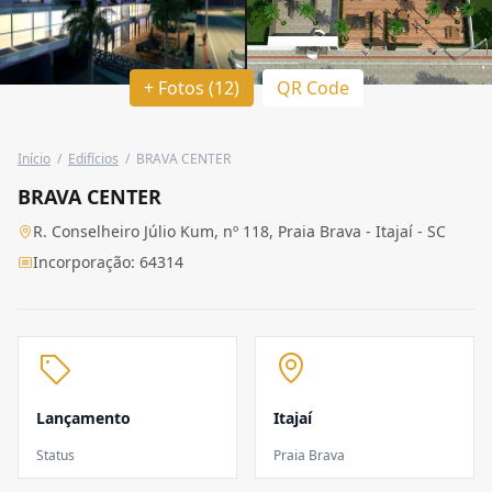
+ Fotos (12)
QR Code
Início
/
Edifícios
/
BRAVA CENTER
BRAVA CENTER
R. Conselheiro Júlio Kum, nº 118, Praia Brava - Itajaí - SC
Incorporação: 64314
Lançamento
Itajaí
Status
Praia Brava