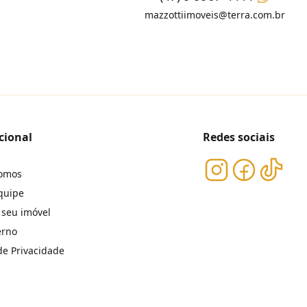
mazzottiimoveis@terra.com.br
cional
Redes sociais
omos
quipe
 seu imóvel
erno
 de Privacidade