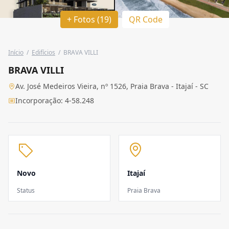
+ Fotos (19)
QR Code
Início
/
Edifícios
/
BRAVA VILLI
BRAVA VILLI
Av. José Medeiros Vieira, nº 1526, Praia Brava - Itajaí - SC
Incorporação: 4-58.248
Novo
Itajaí
Status
Praia Brava