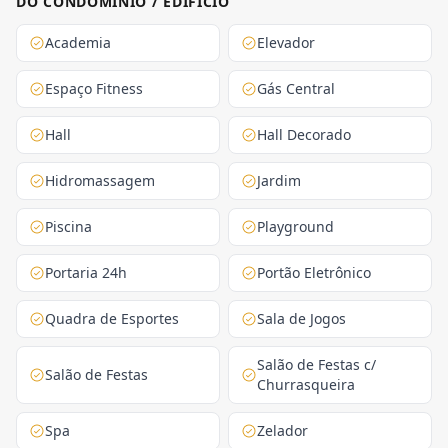
DO CONDOMINIO / EDIFICIO
Academia
Elevador
Espaço Fitness
Gás Central
Hall
Hall Decorado
Hidromassagem
Jardim
Piscina
Playground
Portaria 24h
Portão Eletrônico
Quadra de Esportes
Sala de Jogos
Salão de Festas c/
Salão de Festas
Churrasqueira
Spa
Zelador