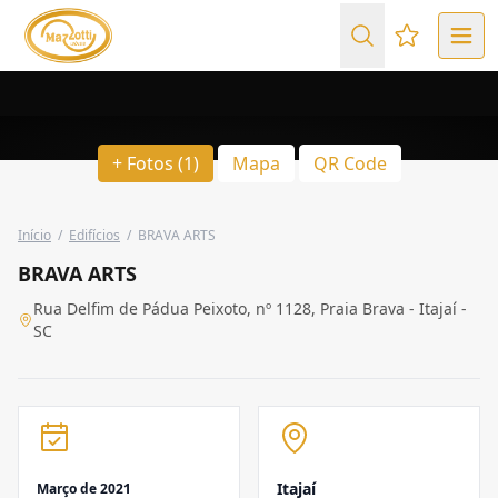
Favoritos (
+ Fotos (1)
Mapa
QR Code
Início
/
Edifícios
/
BRAVA ARTS
BRAVA ARTS
Rua Delfim de Pádua Peixoto, nº 1128, Praia Brava - Itajaí -
SC
Itajaí
Março de 2021