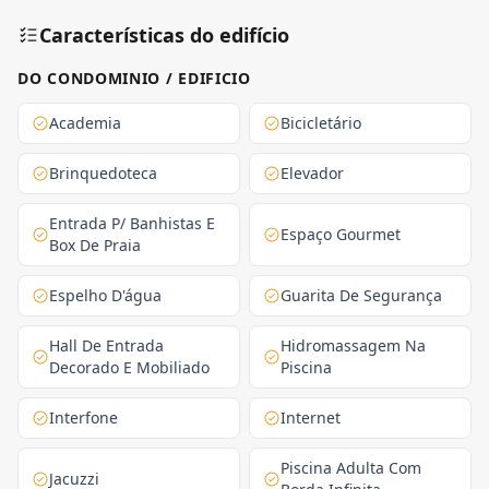
Características do edifício
DO CONDOMINIO / EDIFICIO
Academia
Bicicletário
Brinquedoteca
Elevador
Entrada P/ Banhistas E
Espaço Gourmet
Box De Praia
Espelho D'água
Guarita De Segurança
Hall De Entrada
Hidromassagem Na
Decorado E Mobiliado
Piscina
Interfone
Internet
Piscina Adulta Com
Jacuzzi