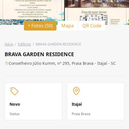
+ Fotos (50)
Mapa
QR Code
Início
/
Edifícios
/
BRAVA GARDEN RESIDENCE
BRAVA GARDEN RESIDENCE
Conselheiro Júlio Kumm, nº 295, Praia Brava - Itajaí - SC
Novo
Itajaí
Status
Praia Brava