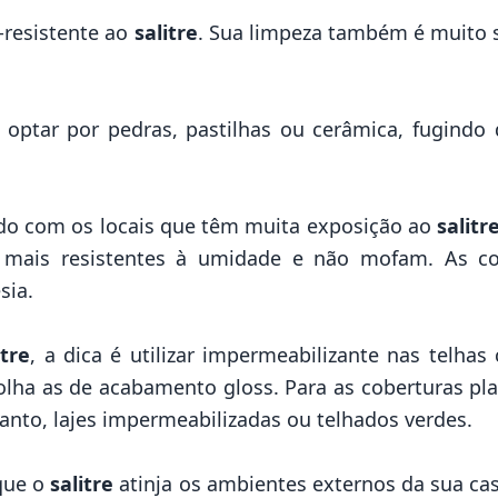
-resistente ao
salitre
. Sua limpeza também é muito 
é optar por pedras, pastilhas ou cerâmica, fugind
dado com os locais que têm muita exposição ao
salitr
o mais resistentes à umidade e não mofam. As co
sia.
itre
, a dica é utilizar impermeabilizante nas telha
colha as de acabamento gloss. Para as coberturas pl
anto, lajes impermeabilizadas ou telhados verdes.
 que o
salitre
atinja os ambientes externos da sua ca