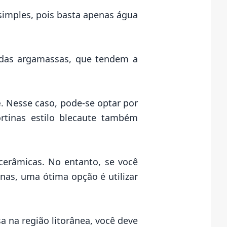
simples, pois basta apenas água
o das argamassas, que tendem a
e
. Nesse caso, pode-se optar por
rtinas estilo blecaute também
s cerâmicas. No entanto, se você
anas, uma ótima opção é utilizar
sa na
região litorânea
, você deve