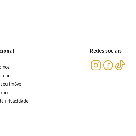
cional
Redes sociais
omos
quipe
 seu imóvel
erno
 de Privacidade