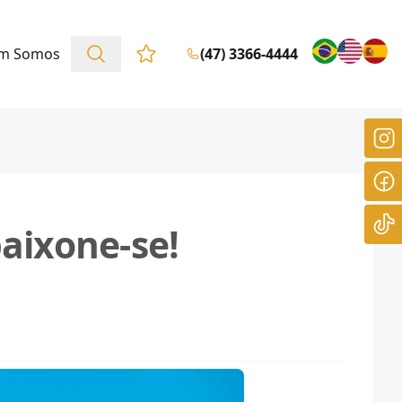
m Somos
(47) 3366-4444
Favoritos (0 itens)
aixone-se!