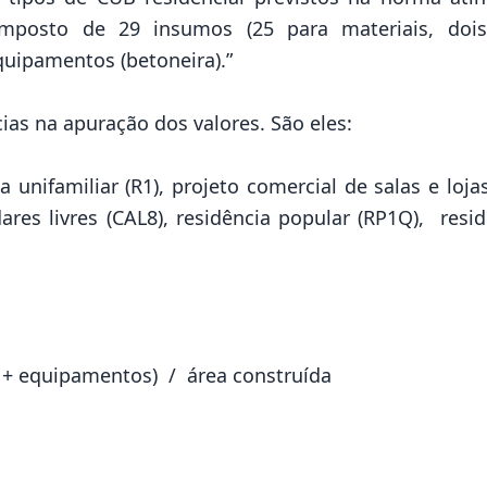
omposto de 29 insumos (25 para materiais, doi
quipamentos (betoneira).”
ias na apuração dos valores. São eles:
ia unifamiliar (R1), projeto comercial de salas e loj
ares livres (CAL8), residência popular (RP1Q), resid
).
 + equipamentos) / área construída