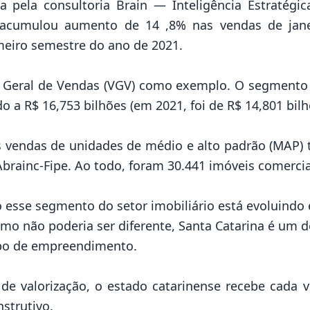
 pela consultoria Brain — Inteligência Estratégica
cumulou aumento de 14 ,8% nas vendas de janei
eiro semestre do ano de 2021.
eral de Vendas (VGV) como exemplo. O segmento d
 a R$ 16,753 bilhões (em 2021, foi de R$ 14,801 bilh
 vendas de unidades de médio e alto padrão (MAP) t
brainc-Fipe. Ao todo, foram 30.441 imóveis comercia
sse segmento do setor imobiliário está evoluindo 
omo não poderia ser diferente, Santa Catarina é um do
tipo de empreendimento.
e valorização, o estado catarinense recebe cada 
nstrutivo.