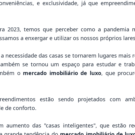
nveniências, e exclusividade, já que
empreendime
ara 2023, temos que perceber como a pandemia mo
samos a enxergar e utilizar os nossos próprios lare
a necessidade das casas se tornarem lugares mais 
 também se tornou um espaço para estudar e trab
também o
mercado imobiliário de luxo
, que procu
eendimentos estão sendo projetados com ambi
de de conforto.
aumento das "casas inteligentes", que estão re
ma grande tendência do
mercado imobiliário de lux