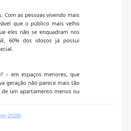
nos. Com as pessoas vivendo mais
vável que o público mais velho
 que eles não se enquadram nos
E, 60% dos idosos já possui
cial.
e? – em espaços menores, que
va geração não parece mais tão
ns de um apartamento menos ou
-em-2020/