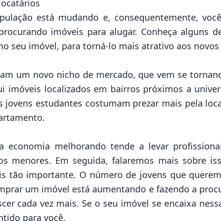
locatários
ulação está mudando e, consequentemente, você
procurando imóveis para alugar. Conheça alguns de
no seu imóvel, para torná-lo mais atrativo aos novos
sentam um novo nicho de mercado, que vem se tornan
sui imóveis localizados em bairros próximos a unive
Os jovens estudantes costumam prezar mais pela local
artamento.
: a economia melhorando tende a levar profissionai
os menores. Em seguida, falaremos mais sobre is
is tão importante. O número de jovens que quere
comprar um imóvel está aumentando e fazendo a proc
er cada vez mais. Se o seu imóvel se encaixa nessa
tido para você.