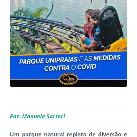
https://www.instagram.com/p/CDzKMB7DGcL/?
utm_source=ig_web_button_share_sheet
Por: Manuela Sartori
Um parque natural repleto de diversão e