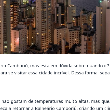
ário Camboriú, mas está em dúvida sobre quando ir?
a se visitar essa cidade incrível. Dessa forma, sep
 não gostam de temperaturas muito altas, mas que,
omeça a retornar a Balneário Camboriú, criando um c