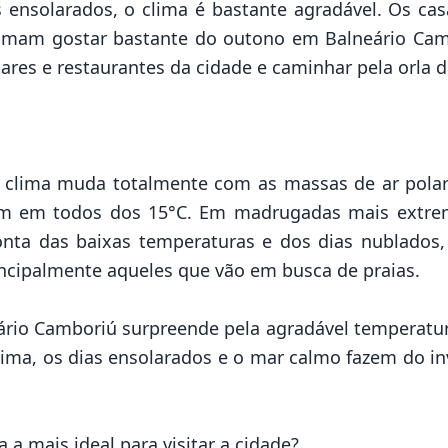
ensolarados, o clima é bastante agradável. Os cas
tumam gostar bastante do outono em Balneário Cam
ares e restaurantes da cidade e caminhar pela orla d
o clima muda totalmente com as massas de ar pola
m em todos dos 15°C. Em madrugadas mais extrema
nta das baixas temperaturas e dos dias nublados
incipalmente aqueles que vão em busca de praias.
ário Camboriú surpreende pela agradável temperatura
ssima, os dias ensolarados e o mar calmo fazem do i
a a mais ideal para visitar a cidade?